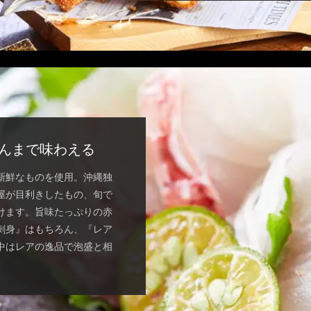
んまで味わえる
新鮮なものを使用。沖縄独
屋が目利きしたもの、旬で
けます。旨味たっぷりの赤
刺身』はもちろん、『レア
中はレアの逸品で泡盛と相