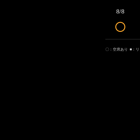
8/8
〇：空席あり
■：