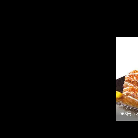
ラフテー
968円