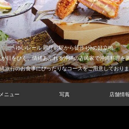
ゆいレール 県庁前駅から徒歩4分の好立地
瓦が目をひく、情緒あふれる沖縄の古民家で沖縄料理を満
縄旅行のお食事にぴったりなコースをご用意しており
メニュー
写真
店舗情