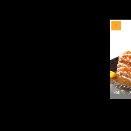
1
ラフテー
968円